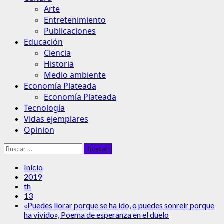
Arte
Entretenimiento
Publicaciones
Educación
Ciencia
Historia
Medio ambiente
Economía Plateada
Economía Plateada
Tecnología
Vidas ejemplares
Opinion
Buscar:
Inicio
2019
th
13
«Puedes llorar porque se ha ido, o puedes sonreír porque
ha vivido», Poema de esperanza en el duelo