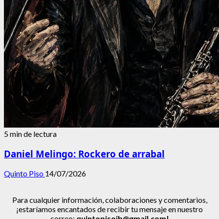
5 min de lectura
Daniel Melingo: Rockero de arrabal
Quinto Piso
14/07/2026
Para cualquier información, colaboraciones y comentarios,
¡estaríamos encantados de recibir tu mensaje en nuestro
correo:
quintopisojb@gmail.com!