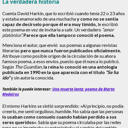
La verdadera historia
Cuenta David Harkin, que lo escribió cuando tenía 22 o 23 años
y estaba enamorado de una muchacha
y como no se sentía
capaz de decírselo
porque él era muy tímido,
le escribió
este poema en vez de invitarla a salir. Un verdadero
“amor
platónico”.
Parece que ella tampoco conoció el poema.
Menciona el autor, que envió sus poemas a algunas revistas
literarias
pero que nunca fueron publicados oficialmente.
Atribuye como posible origen de la circulación de su ahora
famoso poema, a esos envíos, puesto que él nunca lo publicó.
Según
The Guardian
,
la reina lo conoció en una antología
publicada en 1990 en la que aparecía con el título
“Se ha
ido”
y sin autoría conocida.
También le puede interesar:
Una muerte lenta: poema de Marta
Medeiros
El mismo Harkins se sintió sorprendido: «Al principio, no podía
creerlo, me sentí orgulloso, humilde. No sabía que las personas
lo usaban como consuelo cuando habían perdido a sus
seres queridos»
. Sabía que su poema circulaba por las redes
pero no se imaginaba su notoriedad y el cambio del sentido