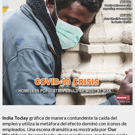
India Today
gráfica de manera contundente la caída del
empleo y utiliza la metáfora del efecto dominó con íconos de
empleados. Una escena dramática es mostrada por
Our
Weekly
: un desempleado, ahora pordiosero, que forma parte