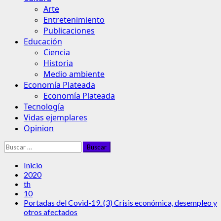
Arte
Entretenimiento
Publicaciones
Educación
Ciencia
Historia
Medio ambiente
Economía Plateada
Economía Plateada
Tecnología
Vidas ejemplares
Opinion
Buscar:
Inicio
2020
th
10
Portadas del Covid-19. (3) Crisis económica, desempleo y
otros afectados