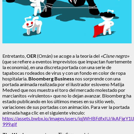
Entretanto,
OER
(Omán) se acoge a la teoría del
«Cisne negro»
(que se refiere a eventos imprevistos que impactan fuertemente
la economía), en una discreta portada con una serie de
tapabocas rodeados de virus y con un fondo en color de ropa
hospitalaria.
Bloomberg Business
nos sorprende con una
portada animada realizada por el ilustrador esloveno Matija
Medved que nos muestra el toro del mercado molestado por
marcianitos «virulentos» que no lo dejan avanzar. Bloomberg ha
estado publicando en los últimos meses en su sitio web,
variaciones de sus portadas con animación. Para ver la portada
animada haga clic en el siguiente vínculo:
https://assets.bwbx.io/images/users/iqjWHBFdfxIU/ikAFjgY1
999.gif