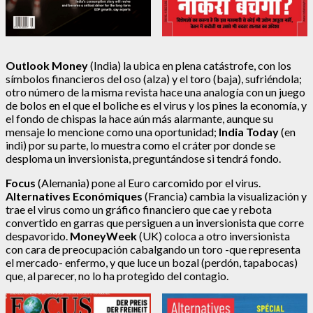
Outlook Money
(India) la ubica en plena catástrofe, con los
símbolos financieros del oso (alza) y el toro (baja), sufriéndola;
otro número de la misma revista hace una analogía con un juego
de bolos en el que el boliche es el virus y los pines la economía, y
el fondo de chispas la hace aún más alarmante, aunque su
mensaje lo mencione como una oportunidad;
India Today
(en
indi) por su parte, lo muestra como el cráter por donde se
desploma un inversionista, preguntándose si tendrá fondo.
Focus
(Alemania) pone al Euro carcomido por el virus.
Alternatives Económiques
(Francia) cambia la visualización y
trae el virus como un gráfico financiero que cae y rebota
convertido en garras que persiguen a un inversionista que corre
despavorido.
MoneyWeek
(UK) coloca a otro inversionista
con cara de preocupación cabalgando un toro -que representa
el mercado- enfermo, y que luce un bozal (perdón, tapabocas)
que, al parecer, no lo ha protegido del contagio.