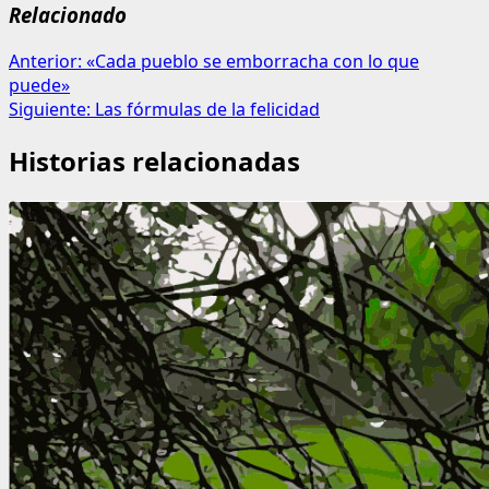
Relacionado
Navegación
Anterior:
«Cada pueblo se emborracha con lo que
puede»
de
Siguiente:
Las fórmulas de la felicidad
entradas
Historias relacionadas