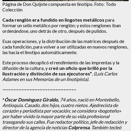
Página de Don Quijote compuesta en linotipo. Foto: Todo
Colección
Cada renglón era fundido en lingotes metálicos
para
formar un sello metálico por renglón; y estos renglones iban
ordenándose, uno detrás de otro, después de pulidos.
Esas operaciones, y la distribución de las matrices después de
cada fundición, para volver a ser utilizadas en nuevos renglones,
las hacía el linotipo automáticamente.
Este proceso decuplicó el rendimiento de las imprentas y la
difusión de la cultura, y
creó un oficio que brilló por la
ilustración y distinción de sus ejecutores”
.
(Luis Carlos
Adames en sus Memorias de un linotipista).
¬¬¬¬¬¬¬¬¬¬¬¬¬¬¬¬¬¬¬¬¬¬¬¬¬¬¬¬
*
Óscar Domínguez Giraldo,
74 años, nació en Montebello,
Antioquia. Casado, dos hijos, cuatro nietos. Ajedrecista de
corazón y periodista por vocación; se considera «bogoteño»
por haber vivido la mayor parte de su vida profesional
trasegando sus calles. Fue redactor político, jefe de redacción y
director de la agencia de noticias
Colprensa
. También tecleó