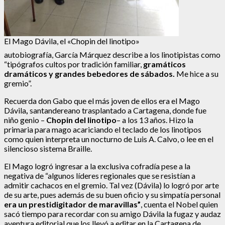
El Mago Dávila, el «Chopin del linotipo»
autobiografía, García Márquez describe a los linotipistas como
“tipógrafos cultos por tradición familiar,
gramáticos
dramáticos y grandes bebedores de sábados.
Me hice a su
gremio”.
Recuerda don Gabo que el más joven de ellos era el Mago
Dávila
,
santandereano trasplantado a Cartagena, donde fue
niño genio –
Chopin del linotipo
– a los 13 años. Hizo la
primaria para mago acariciando el teclado de los linotipos
como quien interpreta un nocturno de Luis A. Calvo, o lee en el
silencioso sistema Braille.
El Mago logró ingresar a la exclusiva cofradía pese a la
negativa de “algunos líderes regionales que se resistían a
admitir cachacos en el gremio. Tal vez (Dávila) lo logró por arte
de su arte, pues además de su buen oficio y su simpatía personal
era un prestidigitador de maravillas”
, cuenta el Nobel quien
sacó tiempo para recordar con su amigo Dávila la fugaz y audaz
aventura editorial que los llevó a editar en la Cartagena de