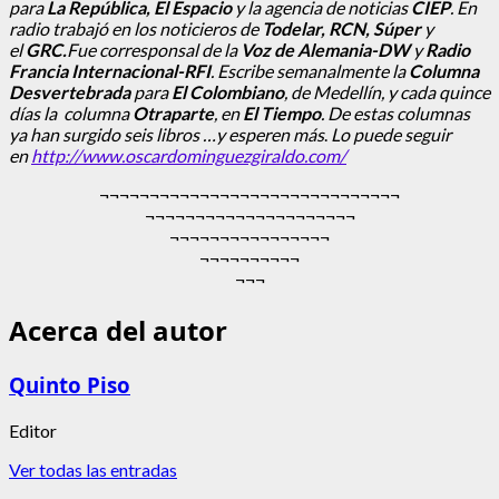
para
La República, El Espacio
y la agencia de noticias
CIEP
. En
radio trabajó en los noticieros de
Todelar, RCN, Súper
y
el
GRC.
Fue corresponsal de la
Voz de Alemania-DW
y
Radio
Francia Internacional-RFI
. Escribe semanalmente la
Columna
Desvertebrada
para
El Colombiano
, de Medellín, y cada quince
días la columna
Otraparte
, en
El Tiempo
. De estas columnas
ya han surgido seis libros …y esperen más
.
Lo puede seguir
en
http://www.oscardominguezgiraldo.com/
¬¬¬¬¬¬¬¬¬¬¬¬¬¬¬¬¬¬¬¬¬¬¬¬¬¬¬¬¬¬
¬¬¬¬¬¬¬¬¬¬¬¬¬¬¬¬¬¬¬¬¬
¬¬¬¬¬¬¬¬¬¬¬¬¬¬¬¬
¬¬¬¬¬¬¬¬¬¬
¬¬¬
Acerca del autor
Quinto Piso
Editor
Ver todas las entradas