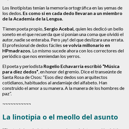
Los linotipistas tenían la memoria ortográfica en las yemas de
los dedos.
Es como si en cada dedo llevaran a un miembro
de la Academia de la Lengua.
Tienen poeta propio,
Sergio Acebal,
quien les dedicó un bello
soneto en el que recuerda que si ponían una coma que olvidó el
autor, nadie se enteraba. Pero ¡ay! del que deslizara una errata.
El profesional de dedos fáciles
se volvía millonario en
HPmadrazos.
Lo mismo sucede ahora con los correctores del
periódico que nos enmiendan los yerros.
El poeta y periodista
Rogelio Echavarría escribió “Música
para diez dedos”
, en honor del gremio. Dice el transeúnte de
Santa Rosa de Osos: “Esos diez dedos son arquitectos
cotidianos, habituados al andamiaje del alfabeto. Han
construido el amor a su manera. A la manera de los hombres de
paz”.
¬¬¬¬¬¬¬¬¬¬¬
La linotipia o el meollo del asunto