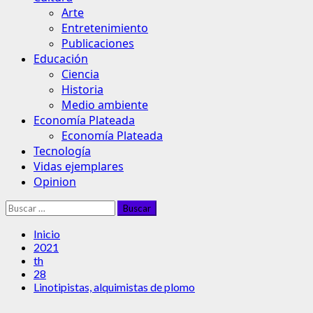
Arte
Entretenimiento
Publicaciones
Educación
Ciencia
Historia
Medio ambiente
Economía Plateada
Economía Plateada
Tecnología
Vidas ejemplares
Opinion
Buscar:
Inicio
2021
th
28
Linotipistas, alquimistas de plomo