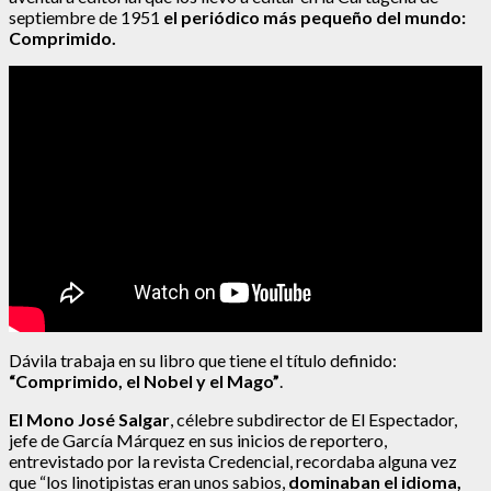
septiembre de 1951
el periódico más pequeño del mundo:
Comprimido.
Dávila trabaja en su libro que tiene el título definido:
“Comprimido, el Nobel y el Mago”
.
El Mono José Salgar
, célebre subdirector de El Espectador,
jefe de García Márquez en sus inicios de reportero,
entrevistado por la revista Credencial, recordaba alguna vez
que “los linotipistas eran unos sabios,
dominaban el idioma,