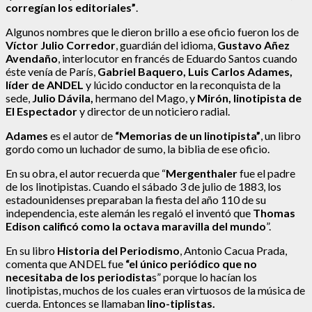
corregían los editoriales”
.
Algunos nombres que le dieron brillo a ese oficio fueron los de
Víctor Julio Corredor
, guardián del idioma,
Gustavo Añez
Avendaño
, interlocutor en francés de Eduardo Santos cuando
éste venía de París,
Gabriel Baquero, Luis Carlos Adames,
líder de ANDEL
y lúcido conductor en la reconquista de la
sede,
Julio Dávila,
hermano del Mago, y
Mirón, linotipista de
El Espectador
y director de un noticiero radial.
Adames
es el autor de
“Memorias de un linotipista”
, un libro
gordo como un luchador de sumo, la biblia de ese oficio.
En su obra, el autor recuerda que “
Mergenthaler
fue el padre
de los linotipistas. Cuando el sábado 3 de julio de 1883, los
estadounidenses preparaban la fiesta del año 110 de su
independencia, este alemán les regaló el inventó que
Thomas
Edison calificó como la octava maravilla del mundo
”.
En su libro
Historia del Periodismo
, Antonio Cacua Prada,
comenta que ANDEL fue
“el único periódico que no
necesitaba de los periodista
s” porque lo hacían los
linotipistas, muchos de los cuales eran virtuosos de la música de
cuerda. Entonces se llamaban
lino-tiplistas.