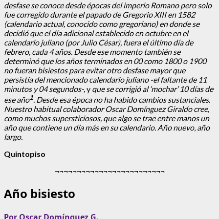
desfase se conoce desde épocas del imperio Romano pero solo
fue corregido durante el papado de Gregorio XIII en 1582
(calendario actual, conocido como gregoriano) en donde se
decidió que el día adicional establecido
en octubre
en el
calendario juliano (por Julio César), fuera el último día de
febrero, cada 4 años. Desde ese momento también se
determinó que los años terminados en 00 como 1800 o 1900
no fueran bisiestos para evitar otro desfase mayor
que
persistía del mencionado calendario juliano
-el faltante de 11
minutos y 04 segundos-,
y
que se corrigió al ‘mochar’ 10 días de
1
ese año
. Desde esa época no ha habido cambios sustanciales.
Nuestro habitual colaborador
Oscar Domínguez Giraldo cree,
como muchos supersticiosos, que algo se trae entre manos un
año que contiene un día más en su calendario.
Año nuevo
,
año
largo.
Quintopiso
¬¬¬¬¬¬¬¬¬¬¬¬¬¬¬¬¬¬¬¬¬¬¬¬¬
Año bisiesto
Por Oscar Domínguez G.