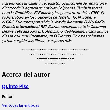
trasegando sus calles. Fue redactor político, jefe de redacción y
director de la agencia de noticias
Colprensa
. También tecleó
para
La República, El Espacio
y la agencia de noticias
CIEP
. En
radio trabajó en los noticieros de
Todelar, RCN, Súper
y
el
GRC.
Fue corresponsal de la
Voz de Alemania-DW
y
Radio
Francia Internacional-RFI
. Escribe semanalmente la
Columna
Desvertebrada
para
El Colombiano
, de Medellín, y cada quince
días la columna
Otraparte
, en
El Tiempo
. De estas columnas
ya han surgido seis libros …y esperen más
.
¬¬¬¬¬¬¬¬¬¬¬¬¬¬¬¬¬¬¬¬¬¬¬¬¬¬¬¬¬¬¬
¬¬¬¬¬¬¬¬¬¬¬¬¬¬¬¬¬¬¬¬¬¬¬¬¬
¬¬¬¬¬¬¬¬¬¬¬¬¬¬¬¬¬
¬¬¬¬¬¬¬¬¬
Acerca del autor
Quinto Piso
Editor
Ver todas las entradas