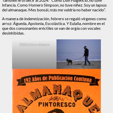
También le oí decir al 2024: “Como Don Fulgencio, no tuve
infancia. Como Homero Simpson, no tuve niñez. Soy un lapsus
del almanaque. Mes bonsái, más me valdría no haber nacido”.
A manera de indemnización, febrero se regaló vírgenes como
arroz: Águeda, Apolonia, Escolástica. Y Eulalia, nombre en el
que dos consonantes eréctiles se van de orgía con vocales
desinhibidas.
2020 último bisiesto