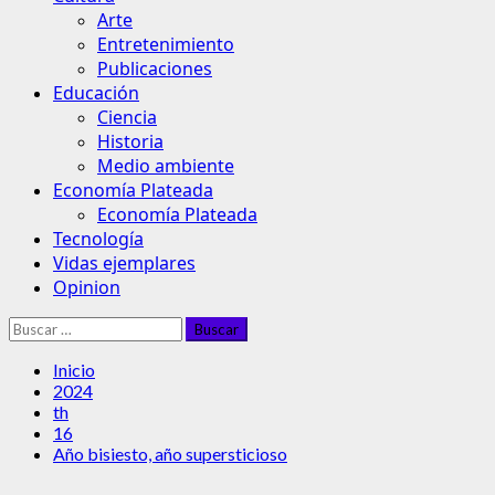
Arte
Entretenimiento
Publicaciones
Educación
Ciencia
Historia
Medio ambiente
Economía Plateada
Economía Plateada
Tecnología
Vidas ejemplares
Opinion
Buscar:
Inicio
2024
th
16
Año bisiesto, año supersticioso