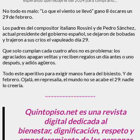
esperando que rebaje el del 2024 para comprarlo…
No todo es malo: “Lo que el viento se llevó” gano 8 óscares un
29 de febrero.
Los padres del compositor italiano Rossini y de Pedro Sánchez,
actual presidente del gobierno español, se dejaron de bobadas
y trajeron a sus críos el vapuleado día 29.
Que solo cumplan cada cuatro años no es problema: los
agraciados apagan velitas y reciben regalos un día antes o uno
después, y adiós agüeros.
Todo este aperitivo para exigir manos fuera del bisiesto. Y de
febrero. Ojalá, en represalia, el mundo no se acabe el 29: nadie
lo creería.
¬¬¬¬¬¬¬¬¬¬¬¬¬¬¬¬¬¬
Quintopiso.net es una revista
digital dedicada al
bienestar, dignificación,
respeto y
empoderamiento de las personas