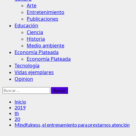
Arte
Entretenimiento
Publicaciones
Educación
Ciencia
Historia
Medio ambiente
Economía Plateada
Economía Plateada
Tecnología
Vidas ejemplares
Opinion
Buscar:
Inicio
2019
th
20
Mindfulness, el entrenamiento para prestarnos atención