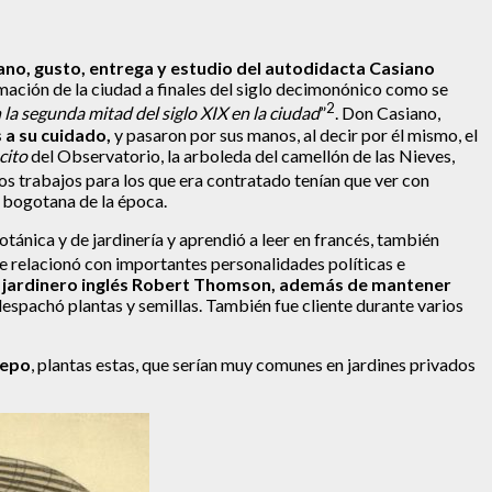
ano, gusto, entrega y estudio del autodidacta Casiano
rmación de la ciudad a finales del siglo decimonónico como se
2
n la segunda mitad del siglo XIX en la ciudad
”
. Don Casiano,
 a su cuidado,
y pasaron por sus manos, al decir por él mismo, el
ncito
del Observatorio, la arboleda del camellón de las Nieves,
ros trabajos para los que era contratado tenían que ver con
ad bogotana de la época.
otánica y de jardinería y aprendió a leer en francés, también
Se relacionó con importantes personalidades políticas e
l jardinero inglés Robert Thomson, además de mantener
despachó plantas y semillas. También fue cliente durante varios
repo
, plantas estas, que serían muy comunes en jardines privados