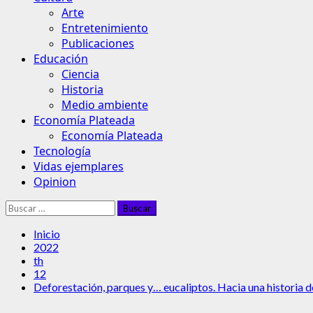
Arte
Entretenimiento
Publicaciones
Educación
Ciencia
Historia
Medio ambiente
Economía Plateada
Economía Plateada
Tecnología
Vidas ejemplares
Opinion
Buscar:
Inicio
2022
th
12
Deforestación, parques y… eucaliptos. Hacia una historia de