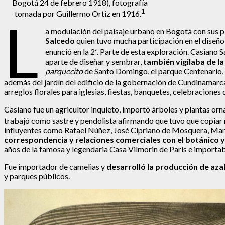
Bogotá 24 de febrero 1918), fotografía
1
tomada por Guillermo Ortiz en 1916.
L
a modulación del paisaje urbano en Bogotá con sus pla
Salcedo
quien tuvo mucha participación en el diseño 
enunció en la 2ª. Parte de esta exploración. Casiano 
aparte de diseñar y sembrar,
también vigilaba de l
parquecito
de Santo Domingo, el parque Centenario, L
además del jardín del edificio de la gobernación de Cundinamarca
arreglos florales para iglesias, fiestas, banquetes, celebracione
Casiano fue un agricultor inquieto, importó árboles y plantas orna
trabajó como sastre y pendolista afirmando que tuvo que copiar
influyentes como Rafael Núñez, José Cipriano de Mosquera, Manu
correspondencia y relaciones comerciales con el botánico y
años de la famosa y legendaria Casa Vilmorin de París e importab
Fue importador de camelias y
desarrolló la producción de azal
y parques públicos.