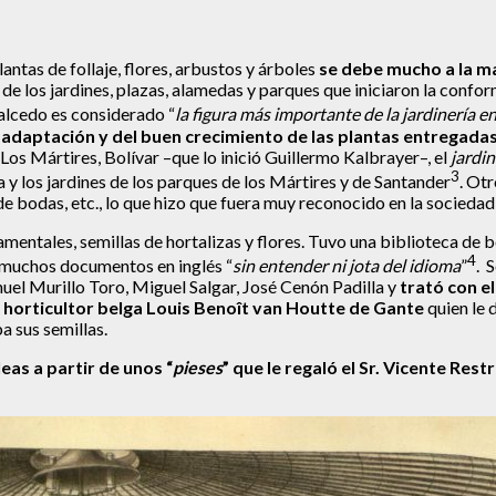
ntas de follaje, flores, arbustos y árboles
se debe mucho a la m
de los jardines, plazas, alamedas y parques que iniciaron la confo
Salcedo es considerado “
la figura más importante de la jardinería e
a adaptación y del buen crecimiento de las plantas entregadas
os Mártires, Bolívar –que lo inició Guillermo Kalbrayer–, el
jardi
3
 y los jardines de los parques de los Mártires y de Santander
. Ot
s de bodas, etc., lo que hizo que fuera muy reconocido en la socied
mentales, semillas de hortalizas y flores. Tuvo una biblioteca de b
4
 muchos documentos en inglés “
sin entender ni jota del idioma
”
. 
el Murillo Toro, Miguel Salgar, José Cenón Padilla y
trató con e
 horticultor belga Louis Benoît van Houtte de Gante
quien le 
a sus semillas.
eas a partir de unos “
pieses
” que le regaló el Sr. Vicente Rest