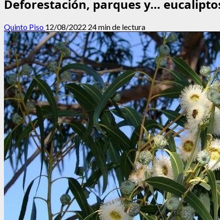
Deforestación, parques y… eucaliptos.
Quinto Piso
12/08/2022
24 min de lectura