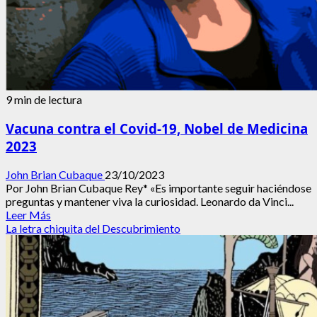
9 min de lectura
Vacuna contra el Covid-19, Nobel de Medicina
2023
John Brian Cubaque
23/10/2023
Por John Brian Cubaque Rey* «Es importante seguir haciéndose
preguntas y mantener viva la curiosidad. Leonardo da Vinci...
Leer
Leer Más
más
La letra chiquita del Descubrimiento
acerca
de
Vacuna
contra
el
Covid-