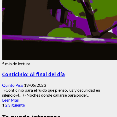
5 min de lectura
Conticinio: Al final del día
Quinto Piso
18/06/2023
«Conticinio para el ruido que pienso, luz y oscuridad en
silencio.«(…) «Noches dónde callarse para poder...
Leer
Leer Más
Paginación
más
1
2
Siguiente
acerca
de
de
Te puede interesar