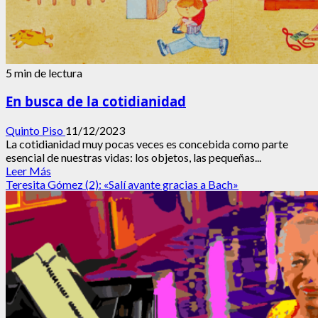
5 min de lectura
En busca de la cotidianidad
Quinto Piso
11/12/2023
La cotidianidad muy pocas veces es concebida como parte
esencial de nuestras vidas: los objetos, las pequeñas...
Leer
Leer Más
más
Teresita Gómez (2): «Salí avante gracias a Bach»
acerca
de
En
busca
de
la
cotidianidad