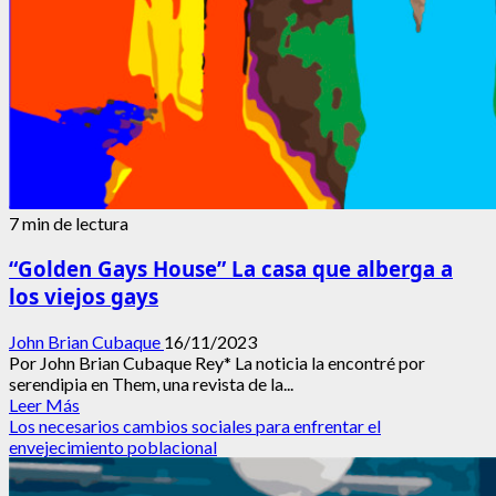
7 min de lectura
“Golden Gays House” La casa que alberga a
los viejos gays
John Brian Cubaque
16/11/2023
Por John Brian Cubaque Rey* La noticia la encontré por
serendipia en Them, una revista de la...
Leer
Leer Más
más
Los necesarios cambios sociales para enfrentar el
acerca
envejecimiento poblacional
de
“Golden