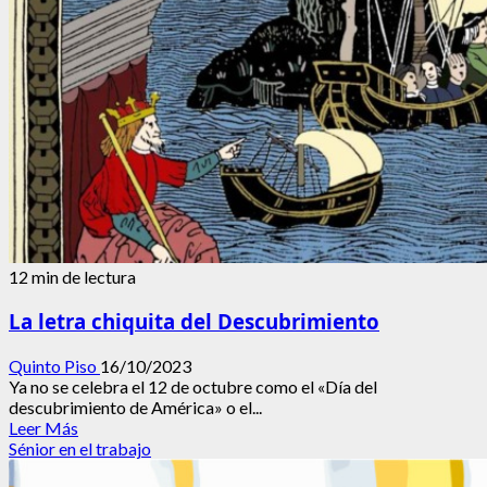
19,
Nobel
de
Medicina
2023
12 min de lectura
La letra chiquita del Descubrimiento
Quinto Piso
16/10/2023
Ya no se celebra el 12 de octubre como el «Día del
descubrimiento de América» o el...
Leer
Leer Más
más
Sénior en el trabajo
acerca