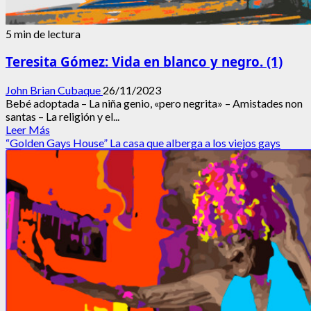
5 min de lectura
Teresita Gómez: Vida en blanco y negro. (1)
John Brian Cubaque
26/11/2023
Bebé adoptada – La niña genio, «pero negrita» – Amistades non
santas – La religión y el...
Leer
Leer Más
más
“Golden Gays House” La casa que alberga a los viejos gays
acerca
de
Teresita
Gómez:
Vida
en
blanco
y
negro.
(1)