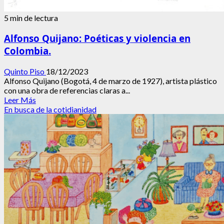
5 min de lectura
Alfonso Quijano: Poéticas y violencia en
Colombia.
Quinto Piso
18/12/2023
Alfonso Quijano (Bogotá, 4 de marzo de 1927), artista plástico
con una obra de referencias claras a...
Leer
Leer Más
más
En busca de la cotidianidad
acerca
de
Alfonso
Quijano:
Poéticas
y
violencia
en
Colombia.