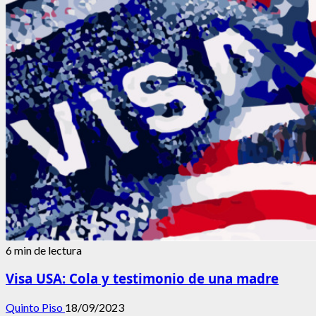
soledad
e
indefensión,
violencia
y
muerte
en
adultos
mayores
6 min de lectura
Visa USA: Cola y testimonio de una madre
Quinto Piso
18/09/2023