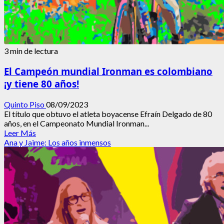
3 min de lectura
El Campeón mundial Ironman es colombiano
¡y tiene 80 años!
Quinto Piso
08/09/2023
El título que obtuvo el atleta boyacense Efraín Delgado de 80
años, en el Campeonato Mundial Ironman...
Leer
Leer Más
más
Ana y Jaime: Los años inmensos
acerca
de
El
Campeón
mundial
Ironman
es
colombiano