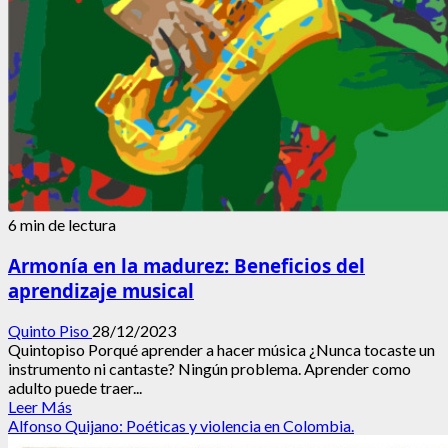
6 min de lectura
Armonía en la madurez: Beneficios del
aprendizaje musical
Quinto Piso
28/12/2023
Quintopiso Porqué aprender a hacer música ¿Nunca tocaste un
instrumento ni cantaste? Ningún problema. Aprender como
adulto puede traer...
Leer
Leer Más
más
Alfonso Quijano: Poéticas y violencia en Colombia.
acerca