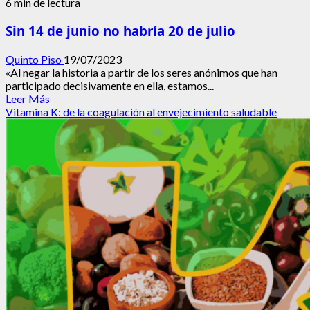
6 min de lectura
Sin 14 de junio no habría 20 de julio
Quinto Piso
19/07/2023
«Al negar la historia a partir de los seres anónimos que han
participado decisivamente en ella, estamos...
Leer
Leer Más
más
Vitamina K: de la coagulación al envejecimiento saludable
acerca
de
Sin
14
de
junio
no
habría
20
de
julio