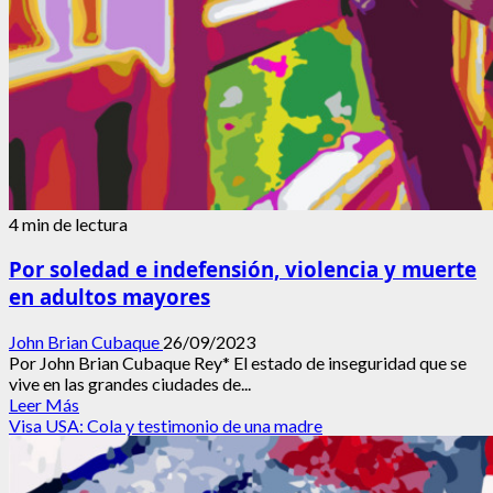
4 min de lectura
Por soledad e indefensión, violencia y muerte
en adultos mayores
John Brian Cubaque
26/09/2023
Por John Brian Cubaque Rey* El estado de inseguridad que se
vive en las grandes ciudades de...
Leer
Leer Más
más
Visa USA: Cola y testimonio de una madre
acerca
de
Por