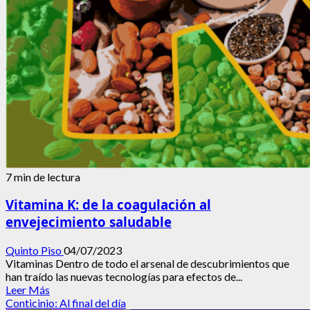
7 min de lectura
Vitamina K: de la coagulación al
envejecimiento saludable
Quinto Piso
04/07/2023
Vitaminas Dentro de todo el arsenal de descubrimientos que
han traído las nuevas tecnologías para efectos de...
Leer
Leer Más
más
Conticinio: Al final del día