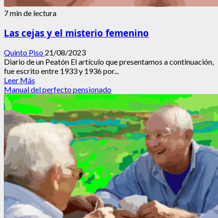
7 min de lectura
Las cejas y el misterio femenino
Quinto Piso
21/08/2023
Diario de un Peatón El artículo que presentamos a continuación,
fue escrito entre 1933 y 1936 por...
Leer
Leer Más
más
Manual del perfecto pensionado
acerca
de
Las
cejas
y
el
misterio
femenino