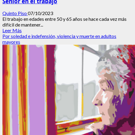
Sénior en el trabajo
Quinto Piso
07/10/2023
El trabajo en edades entre 50 y 65 años se hace cada vez más
difícil de mantener...
Leer
Leer Más
más
Por soledad e indefensión, violencia y muerte en adultos
acerca
mayores
de
Sénior
en
el trabajo