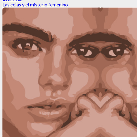
más
Las cejas y el misterio femenino
acerca
de
Ana
y
Jaime:
Los
años
inmensos