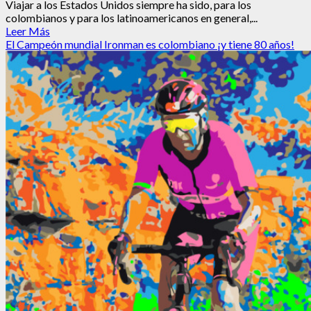
Viajar a los Estados Unidos siempre ha sido, para los
colombianos y para los latinoamericanos en general,...
Leer
Leer Más
más
El Campeón mundial Ironman es colombiano ¡y tiene 80 años!
acerca
de
Visa
USA:
Cola
y
testimonio
de
una
madre