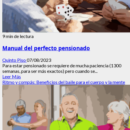
9 min de lectura
Manual del perfecto pensionado
Quinto Piso
07/08/2023
Para estar pensionado se requiere de mucha paciencia (1300
semanas, para ser más exactos) pero cuando se...
Leer
Leer Más
más
Ritmo y compás: Beneficios del baile para el cuerpo y la mente
acerca
de
Manual
del
perfecto
pensionado