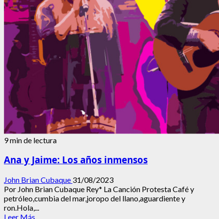
¡y
tiene
80
años!
9 min de lectura
Ana y Jaime: Los años inmensos
John Brian Cubaque
31/08/2023
Por John Brian Cubaque Rey* La Canción Protesta Café y
petróleo,cumbia del mar,joropo del llano,aguardiente y
ron.Hola,...
Leer
Leer Más