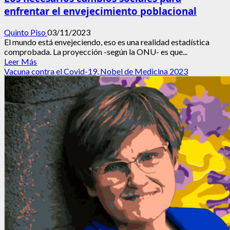
enfrentar el envejecimiento poblacional
Quinto Piso
03/11/2023
El mundo está envejeciendo, eso es una realidad estadística
comprobada. La proyección -según la ONU- es que...
Leer
Leer Más
más
Vacuna contra el Covid-19, Nobel de Medicina 2023
acerca
de
Los
necesarios
cambios
sociales
para
enfrentar
el
envejecimiento
poblacional