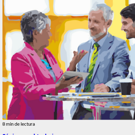
de
La
letra
chiquita
del
Descubrimiento
8 min de lectura