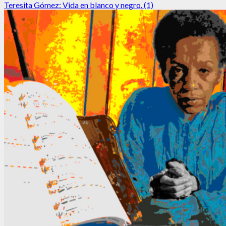
más
Teresita Gómez: Vida en blanco y negro. (1)
acerca
de
Teresita
Gómez
(2):
«Salí
avante
gracias
a
Bach»