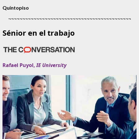
Quintopiso
¬¬¬¬¬¬¬¬¬¬¬¬¬¬¬¬¬¬¬¬¬¬¬¬¬¬¬¬¬¬¬¬¬¬¬¬¬¬¬¬¬¬¬¬
Sénior en el trabajo
Rafael Puyol,
IE University