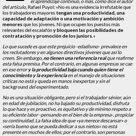
el aprendizaje continuo, o más, como dice el autor
del artículo,
Rafael Puyol
:
«No es una evidencia irrefutable que
los trabajadores mayores
tengan una productividad, una
capacidad de adaptación o una motivación y ambición
menores
que los jóvenes. Ni que ocupen los puestos más
relevantes del escalafón
y bloqueen las posibilidades de
contratación y promoción de los juniors.
«
Lo que sucede es que este prejuicio -edadismo- prevalece en
los reclutadores y en algunos directivos jóvenes que así lo
creen. Sin embargo,
no tienen una referencia real
que reafirme
esta falsa premisa. Por el contrario, en algunas empresas se cae
en ese error
y la productividad baja cuando quien tiene el
conocimiento y la experiencia
en el manejo de situaciones
críticas no está y queda en manos inexpertas y sin el
background
del experimentado.
No es una situación obligante, pero si el trabajador sénior, aún
en edad de jubilación, no ha bajado su productividad, disfruta
lo que hace y es proactivo, es equitativo y de mínimo respeto a
su eficiente labor -pensando en el bien de la empresa-, propiciar
su continuidad. La falsa idea de que «ya merece descansar» o
«sería bueno que se pueda dedicar a sus nietos» no está
presente en muchos de ellos; por el contrario, son personas