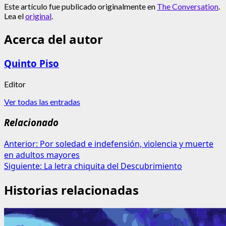
Este artículo fue publicado originalmente en
The Conversation
.
Lea el
original
.
Acerca del autor
Quinto Piso
Editor
Ver todas las entradas
Relacionado
Navegación
Anterior:
Por soledad e indefensión, violencia y muerte
en adultos mayores
de
Siguiente:
La letra chiquita del Descubrimiento
entradas
Historias relacionadas