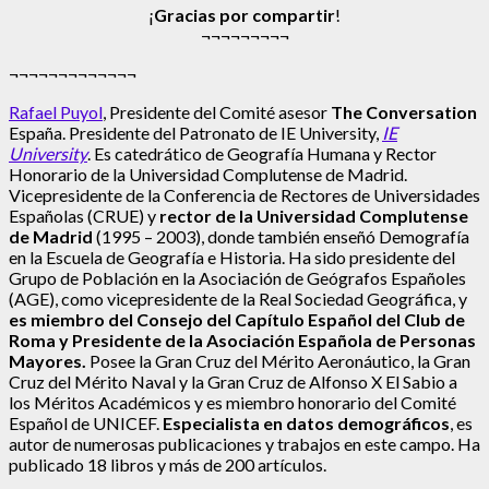
¡
Gracias por compartir
!
¬¬¬¬¬¬¬¬¬
¬¬¬¬¬¬¬¬¬¬¬¬¬
Rafael Puyol
, Presidente del Comité asesor
The Conversation
España. Presidente del Patronato de IE University,
IE
University
. Es catedrático de Geografía Humana y Rector
Honorario de la Universidad Complutense de Madrid.
Vicepresidente de la Conferencia de Rectores de Universidades
Españolas (CRUE) y
rector de la Universidad Complutense
de Madrid
(1995 – 2003), donde también enseñó Demografía
en la Escuela de Geografía e Historia. Ha sido presidente del
Grupo de Población en la Asociación de Geógrafos Españoles
(AGE), como vicepresidente de la Real Sociedad Geográfica, y
es miembro del Consejo del Capítulo Español del Club de
Roma y Presidente de la Asociación Española de Personas
Mayores.
Posee la Gran Cruz del Mérito Aeronáutico, la Gran
Cruz del Mérito Naval y la Gran Cruz de Alfonso X El Sabio a
los Méritos Académicos y es miembro honorario del Comité
Español de UNICEF.
Especialista en datos demográficos
, es
autor de numerosas publicaciones y trabajos en este campo. Ha
publicado 18 libros y más de 200 artículos.