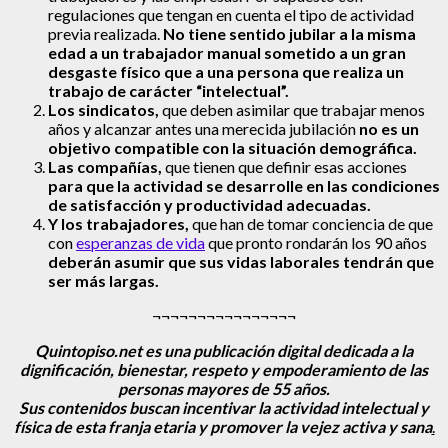
regulaciones que tengan en cuenta el tipo de actividad
previa realizada.
No tiene sentido jubilar a la misma
edad a un trabajador manual sometido a un gran
desgaste físico que a una persona que realiza un
trabajo de carácter “intelectual”.
Los sindicatos,
que deben asimilar que trabajar menos
años y alcanzar antes una merecida jubilación
no es un
objetivo compatible con la situación demográfica.
Las compañías,
que tienen que definir esas acciones
para que la actividad se desarrolle en las condiciones
de satisfacción y productividad adecuadas.
Y los trabajadores,
que han de tomar conciencia de que
con
esperanzas de vida
que pronto rondarán los 90 años
deberán asumir que sus vidas laborales tendrán que
ser más largas.
¬¬¬¬¬¬¬¬¬¬¬¬¬¬¬¬
Quintopiso.net es una publicación digital dedicada a la
dignificación, bienestar,
respeto y empoderamiento de las
personas mayores de 55 años.
Sus contenidos buscan incentivar la actividad
intelectual
y
física
de esta franja etaria y promover la vejez
activa
y sana
.