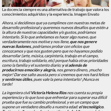
La docencia siempre es una alternativa de trabajo que valora los
conocimientos adquiridos y la experiencia. Imagen Envato
Ahora,
si decidimos que ya cumplimos con nuestras metas de
desarrollo profesional y queremos nuevos desafíos que estén a
la altura de nuestras capacidades y/o gustos, podríamos
intentarlo.
Si lo que anhelamos es hacer algo nuevo, que
verdaderamente nos motive y nos llene,
que nos genere
nuevas ilusiones,
podríamos probar con oficios que
conozcamos y que nos gusten pero que no hayamos podido
desarrollar
(arte, música, carpintería, trabajo en el campo,
escritura, trabajo solidario, etc)
porque había otras prioridades
como la familia y el sustento diario;
y si además de
producirnos emoción y alegría,
nos genera dinero, ¡mucho
mejor! Dar ese salto asusta pero si creemos que nos hará felices
y sentirnos útiles
, pues vale la pena intentarlo! ¡Nunca es
tarde!
La ingeniera civil
Victoria Helena Ríos
nos cuenta su propia
experiencia y lo que tuvo que enfrentar para superar esa difícil
prueba que fue su cambio profesional, y en un campo que
supone un verdadero desafío a nuestra edad:
el tecnológico
.