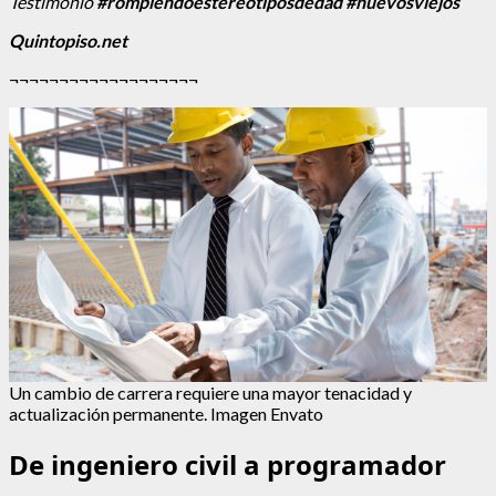
Testimonio
#rompiendoestereotiposdedad #nuevosviejos
Quintopiso.net
¬¬¬¬¬¬¬¬¬¬¬¬¬¬¬¬¬¬¬
Un cambio de carrera requiere una mayor tenacidad y
actualización permanente. Imagen Envato
De ingeniero civil a programador