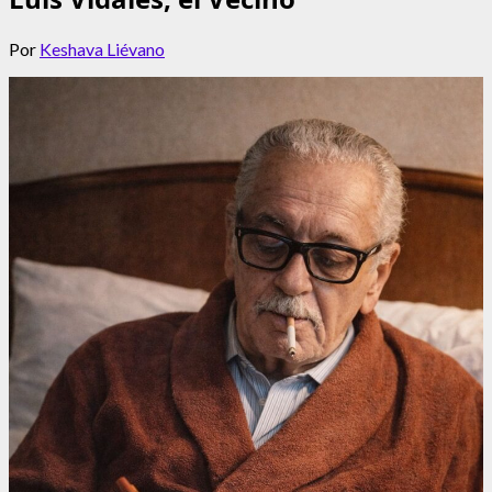
Por
Keshava Liévano