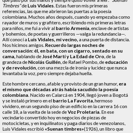
Timbres”
de
Luis Vidales
. Estas fueron mis primeras
referencias, las que me abrieron las puertas a la poesía
colombiana. Muchos años después, cuando yo empezaba como
rayador de muros y grafitero, escribiendo mis primeras letras
para niños, me fui a vivir al
barrio Armenia
, enclave de artistas
y bohemios, de poetas y guerrilleros —valga la redundancia—.
Allí conocí a
Luis Vidales, mi vecino,
a una puerta de distancia.
Nos hicimos amigos.
Recuerdo largas noches de
conversación: él, en bata, con un cigarro, sentado en su
cama,
hablando de
José Martí y La Edad de Oro
, de la
grandeza de
Nicolás Guillén
, de Rafael Pombo, de
educación
y de revolución
, con una mezcla de ironía y lucidez que nunca
levantaba la voz, pero siempre dejaba huella.
Este hombre cercano, afable y provisto de un gran humor,
era
el mismo que décadas atrás había sacudido la poesía
colombiana
. Nacido en Calarcá en 1904, llegó joven a Bogotá
y se instaló primero en el
barrio La Favorita
, hermoso
vividero, en un segundo piso de un edificio en la carrera 16 con
calle 18, a la vuelta de la sede de
Voz Proletaria
. En ese
vecindario convertido hoy en negocios de piezas de
motocicletas, y en inquilinatos y paga diarios de venezolanos,
Luis Vidales escribió
«Suenan timbres»
(1926), un libro que