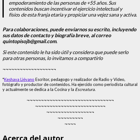
empoderamiento de las personas de +55 años.
Sus
contenidos buscan incentivar el ejercicio intelectual
y
físic
o
de esta franja etaria y propiciar una vejez sana
y activa
.
Para colaboraciones, puede enviarnos su escrito, incluyendo
sus datos de contacto y biografía breve, al correo
quintopisojb@gmail.com
.
Si este contenido le ha sido útil y considera que puede serlo
para otras personas, lo invitamos a compartirlo
¬¬¬¬¬¬¬¬¬¬¬¬¬¬¬¬¬¬¬
*
Keshava Lìévano
Escritor, pedagogo y realizador de Radio y Video,
fotógrafo y productor de contenidos. Ha ejercido como periodista cultural
y actualmente se dedica a la Cocina y la
Escreatura
.
¬¬¬¬¬¬¬¬¬¬¬¬¬¬¬¬¬¬¬¬¬¬¬¬¬¬¬¬¬¬¬
¬¬¬¬¬¬¬¬¬¬¬¬¬¬¬¬¬¬¬¬¬¬¬¬¬
¬¬¬¬¬¬¬¬¬¬¬¬¬¬¬¬¬
¬¬¬¬¬¬¬¬¬
¬¬¬¬
Acerca del autor