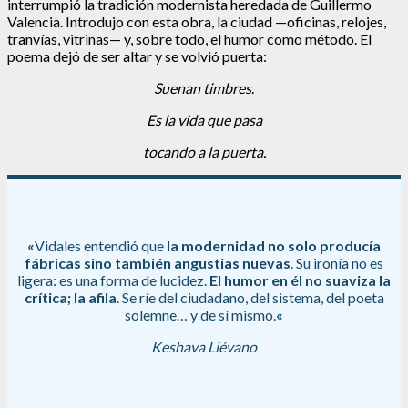
interrumpió la tradición modernista heredada de Guillermo
Valencia. Introdujo con esta obra, la ciudad —oficinas, relojes,
tranvías, vitrinas— y, sobre todo, el humor como método. El
poema dejó de ser altar y se volvió puerta:
Suenan timbres
.
Es la vida que pasa
tocando a la puerta.
«
Vidales entendió que
la modernidad no solo producía
fábricas
sino también angustias nuevas
. Su ironía no es
ligera: es una forma de lucidez.
El humor en él no suaviza la
crítica; la afila
. Se ríe del ciudadano, del sistema, del poeta
solemne… y de sí mismo.
«
Keshava Liévano