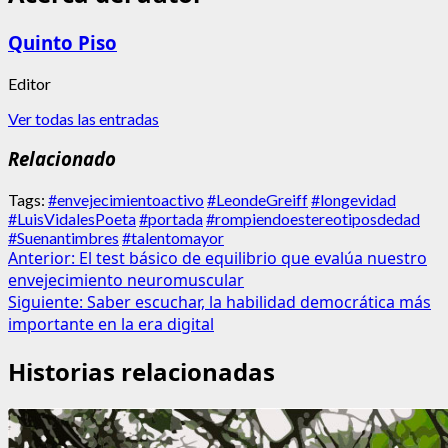
Quinto Piso
Editor
Ver todas las entradas
Relacionado
Tags:
#envejecimientoactivo
#LeondeGreiff
#longevidad
#LuisVidalesPoeta
#portada
#rompiendoestereotiposdedad
#Suenantimbres
#talentomayor
Navegación
Anterior:
El test básico de equilibrio que evalúa nuestro
envejecimiento neuromuscular
de
Siguiente:
Saber escuchar, la habilidad democrática más
entradas
importante en la era digital
Historias relacionadas