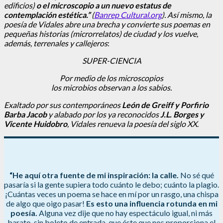
edificios)
o el microscopio a un nuevo estatus de
contemplación estética.”
(
Banrep Cultural.org
). Así mismo, la
poesía de Vidales abre una brecha y convierte sus poemas en
pequeñas historias (microrrelatos) de ciudad
y los vuelve,
además, terrenales y callejeros
:
SUPER-CIENCIA
Por medio de los microscopios
los microbios observan a los sabios.
Exaltado por sus contemporáneos
León de Greiff y Porfirio
Barba Jacob
y
alabado
por los ya reconocidos
J.L. Borges y
Vicente Huidobro
, Vidales renueva la poesía del siglo XX
.
“He aquí otra fuente de mi inspiración: la calle.
No sé qué
pasaría si la gente supiera todo cuánto le debo; cuánto la plagio.
¡Cuántas veces un poema se hace en mí por un rasgo, una chispa
de algo que oigo pasar!
Es esto una influencia rotunda en mi
poesía.
Alguna vez dije que no hay espectáculo igual, ni más
barato, sin boleto de entrada, que éste que nos proporciona el