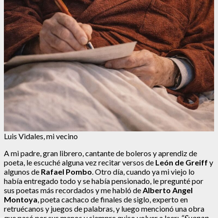
Luis Vidales, mi vecino
A mi padre, gran librero, cantante de boleros y aprendiz de
poeta, le escuché alguna vez recitar versos de
León de Greiff
y
algunos de
Rafael Pombo
. Otro día, cuando ya mi viejo lo
había entregado todo y se había pensionado, le pregunté por
sus poetas más recordados y me habló de
Alberto Angel
Montoya
, poeta cachaco de finales de siglo, experto en
retruécanos y juegos de palabras, y luego mencionó una obra
que pasó por sus manos y siempre quiso volver a leer:
“Suenan