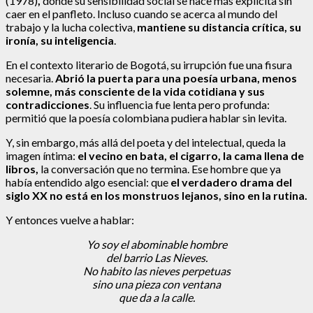
(1978)
,
donde su sensibilidad social se hace más explícita sin
caer en el panfleto. Incluso cuando se acerca al mundo del
trabajo y la lucha colectiva,
mantiene su distancia crítica, su
ironía, su inteligencia
.
En el contexto literario de Bogotá, su irrupción fue una fisura
necesaria.
Abrió la puerta para una poesía urbana, menos
solemne, más consciente de la vida cotidiana y sus
contradicciones
. Su influencia fue lenta pero profunda:
permitió que la poesía colombiana pudiera hablar sin levita.
Y, sin embargo, más allá del poeta y del intelectual, queda la
imagen íntima:
el vecino en bata, el cigarro, la cama llena de
libros,
la conversación que no termina. Ese hombre que ya
había entendido algo esencial: que
el verdadero drama del
siglo XX no está en los monstruos lejanos, sino en la rutina.
Y entonces vuelve a hablar:
Yo soy el abominable hombre
del barrio Las Nieves.
No habito las nieves perpetuas
sino una pieza con ventana
que da a la calle.