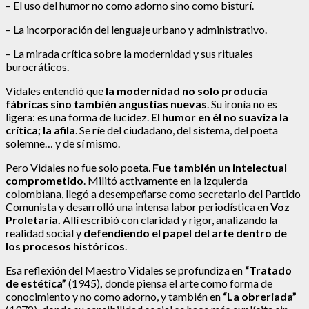
– El uso del humor no como adorno sino como bisturí.
– La incorporación del lenguaje urbano y administrativo.
– La mirada crítica sobre la modernidad y sus rituales
burocráticos.
Vidales entendió que
la modernidad no solo producía
fábricas
sino también angustias nuevas
. Su ironía no es
ligera: es una forma de lucidez.
El humor en él no suaviza la
crítica; la afila
. Se ríe del ciudadano, del sistema, del poeta
solemne… y de sí mismo.
Pero Vidales no fue solo poeta.
Fue también un intelectual
comprometido
. Militó activamente en la izquierda
colombiana, llegó a desempeñarse como secretario del Partido
Comunista y desarrolló una intensa labor periodística en
Voz
Proletaria.
Allí escribió con claridad y rigor, analizando la
realidad social y
defendiendo el papel del arte dentro de
los procesos históricos
.
Esa reflexión del Maestro Vidales se profundiza en
“Tratado
de estética”
(1945)
,
donde piensa el arte como forma de
conocimiento y no como adorno, y también en
“La obreriada”