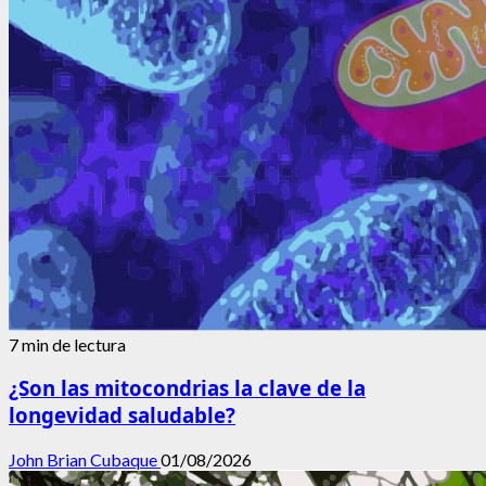
von
der
Leyen,
Comisión
Europea
7 min de lectura
¿Son las mitocondrias la clave de la
longevidad saludable?
John Brian Cubaque
01/08/2026