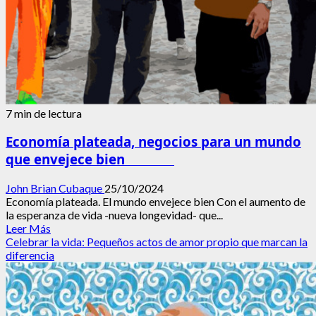
7 min de lectura
Economía plateada, negocios para un mundo
que envejece bien
John Brian Cubaque
25/10/2024
Economía plateada. El mundo envejece bien Con el aumento de
la esperanza de vida -nueva longevidad- que...
Leer
Leer Más
más
Celebrar la vida: Pequeños actos de amor propio que marcan la
acerca
diferencia
de
Economía
plateada,
negocios