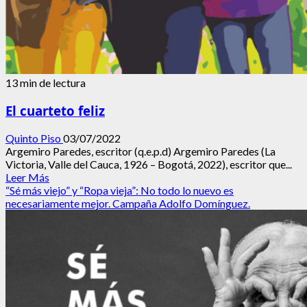
13 min de lectura
El cuarteto feliz
Quinto Piso
03/07/2022
Argemiro Paredes, escritor (q.e.p.d) Argemiro Paredes (La
Victoria, Valle del Cauca, 1926 – Bogotá, 2022), escritor que...
Leer
Leer Más
más
“Sé más viejo” y “Ropa vieja”: No todo lo nuevo es
acerca
necesariamente mejor. Campaña Adolfo Domínguez.
de
El
cuarteto
feliz