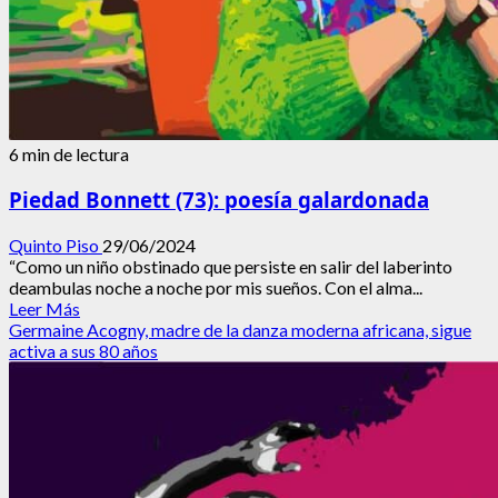
6 min de lectura
Piedad Bonnett (73): poesía galardonada
Quinto Piso
29/06/2024
“Como un niño obstinado que persiste en salir del laberinto
deambulas noche a noche por mis sueños. Con el alma...
Leer
Leer Más
más
Germaine Acogny, madre de la danza moderna africana, sigue
acerca
activa a sus 80 años
de
Piedad
Bonnett
(73):
poesía
galardonada