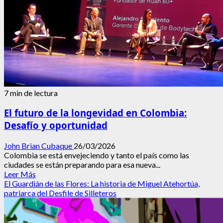
7 min de lectura
El futuro de la longevidad en Colombia:
Desafío y oportunidad
John Brian Cubaque
26/03/2026
Colombia se está envejeciendo y tanto el país como las
ciudades se están preparando para esa nueva...
Leer
Leer Más
más
El Guardián de las Flores: La historia de Miguel Atehortúa,
acerca
patriarca del Desfile de Silleteros
de
El
futuro