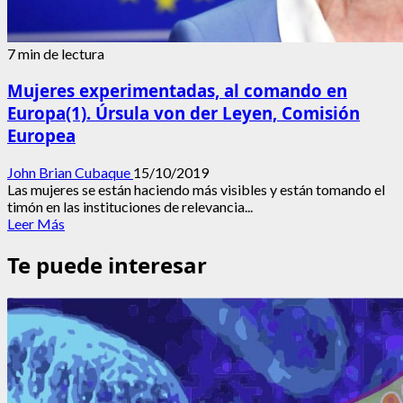
7 min de lectura
Mujeres experimentadas, al comando en
Europa(1). Úrsula von der Leyen, Comisión
Europea
John Brian Cubaque
15/10/2019
Las mujeres se están haciendo más visibles y están tomando el
timón en las instituciones de relevancia...
Leer
Leer Más
más
acerca
Te puede interesar
de
Mujeres
experimentadas,
al
comando
en
Europa(1).
Úrsula