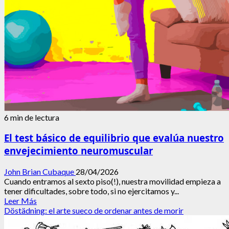
a
envejecer
mejor
6 min de lectura
El test básico de equilibrio que evalúa nuestro
envejecimiento neuromuscular
John Brian Cubaque
28/04/2026
Cuando entramos al sexto piso(!), nuestra movilidad empieza a
tener dificultades, sobre todo, si no ejercitamos y...
Leer
Leer Más
más
Döstädning: el arte sueco de ordenar antes de morir
acerca