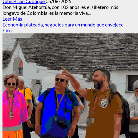
John Brian Cubaque
05/08/2025
Don Miguel Atehortúa, con 102 años, es el silletero más
longevo de Colombia, es la memoria viva...
Leer
Leer Más
más
Economía plateada, negocios para un mundo que envejece
acerca
bien
de
El
Guardián
de
las
Flores:
La
historia
de
Miguel
Atehortúa,
patriarca
del
Desfile
de
Silleteros