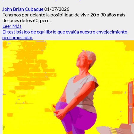
John Brian Cubaque
01/07/2026
Tenemos por delante la posibilidad de vivir 20 o 30 años más
después de los 60, pero...
Leer
Leer Más
más
El test básico de equilibrio que evalúa nuestro envejecimiento
acerca
neuromuscular
de
La
vejez
saludable
puede
ser
rentable:
seis
principios
de
la
«economía
de
la
longevidad»
para
ayudar