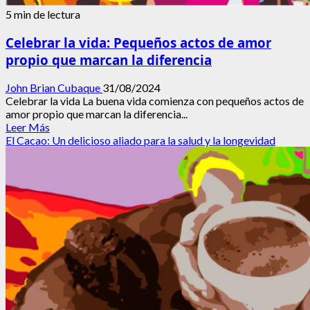
5 min de lectura
Celebrar la vida: Pequeños actos de amor
propio que marcan la diferencia
John Brian Cubaque
31/08/2024
Celebrar la vida La buena vida comienza con pequeños actos de
amor propio que marcan la diferencia...
Leer
Leer Más
más
El Cacao: Un delicioso aliado para la salud y la longevidad
acerca
de
Celebrar
la
vida:
Pequeños
actos
de
amor
propio
que
marcan