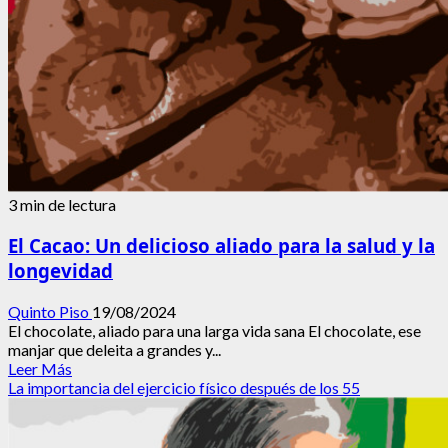
la
diferencia
3 min de lectura
El Cacao: Un delicioso aliado para la salud y la
longevidad
Quinto Piso
19/08/2024
El chocolate, aliado para una larga vida sana El chocolate, ese
manjar que deleita a grandes y...
Leer
Leer Más
más
La importancia del ejercicio físico después de los 55
acerca
de
El