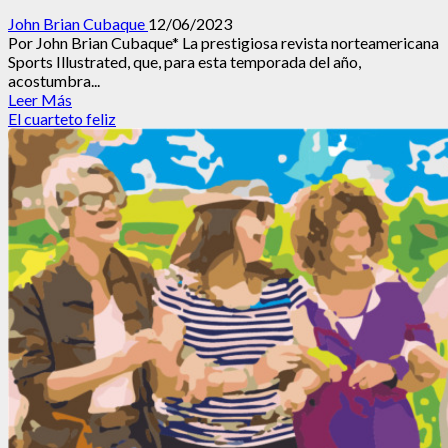
John Brian Cubaque
12/06/2023
Por John Brian Cubaque* La prestigiosa revista norteamericana
Sports Illustrated, que, para esta temporada del año,
acostumbra...
Leer
Leer Más
más
El cuarteto feliz
acerca
de
Martha
Stewart:
Diva
a
los
81
en
Sports
Illustrated