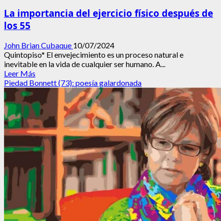
La importancia del ejercicio físico después de
los 55
John Brian Cubaque
10/07/2024
Quintopiso* El envejecimiento es un proceso natural e
inevitable en la vida de cualquier ser humano. A...
Leer
Leer Más
más
Piedad Bonnett (73): poesía galardonada
acerca
de
La
importancia
del
ejercicio
físico
después
de
los
55