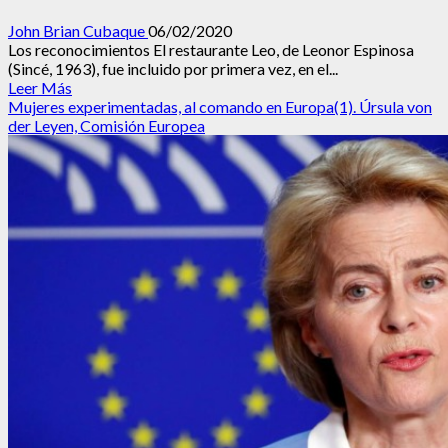
John Brian Cubaque
06/02/2020
Los reconocimientos El restaurante Leo, de Leonor Espinosa
(Sincé, 1963), fue incluido por primera vez, en el...
Leer
Leer Más
más
Mujeres experimentadas, al comando en Europa(1). Úrsula von
acerca
der Leyen, Comisión Europea
de
Leo
Espinosa
es
Cocina
pero
sobre
todo,
Corazón