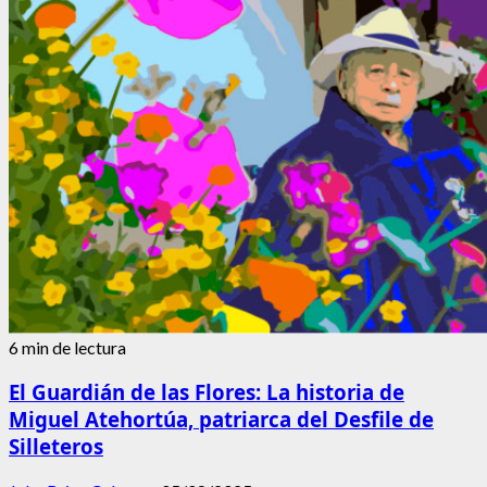
de
la
longevidad
en
Colombia:
Desafío
y
oportunidad
6 min de lectura
El Guardián de las Flores: La historia de
Miguel Atehortúa, patriarca del Desfile de
Silleteros