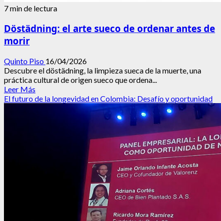
7 min de lectura
Döstädning: el arte sueco de ordenar antes de
morir
Quinto Piso
16/04/2026
Descubre el döstädning, la limpieza sueca de la muerte, una
práctica cultural de origen sueco que ordena...
Leer
Leer Más
más
El futuro de la longevidad en Colombia: Desafío y oportunidad
acerca
de
Döstädning:
el
arte
sueco
de
ordenar
antes
de
morir