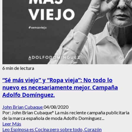
6 min de lectura
“Sé más viejo” y “Ropa vieja”: No todo lo
nuevo es necesariamente mejor. Campaña
Adolfo Domínguez.
John Brian Cubaque
04/08/2020
Por: John Brian Cubaque* La más reciente campaña publicitaria
de la marca española de moda Adolfo Domínguez...
Leer
Leer Más
más
Leo Espinosa es Cocina pero sobre todo, Corazón