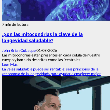
7 min de lectura
¿Son las mitocondrias la clave de la
longevidad saludable?
John Brian Cubaque
01/08/2026
Las mitocondrias están presentes en cada célula de nuestro
cuerpo y han sido descritas como las “centrales...
Leer
Leer Más
más
La vejez saludable puede ser rentable: seis principios de la
acerca
«economía de la longevidad» para ayudar a envejecer mejor
de
¿Son
las
mitocondrias
la
clave
de