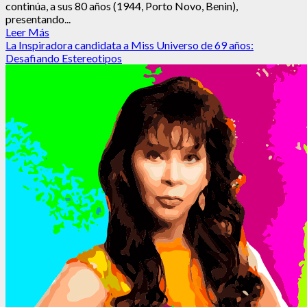
continúa, a sus 80 años (1944, Porto Novo, Benin),
presentando...
Leer
Leer Más
más
La Inspiradora candidata a Miss Universo de 69 años:
acerca
Desafiando Estereotipos
de
Germaine
Acogny,
madre
de
la
danza
moderna
africana,
sigue
activa
a
sus
80
años