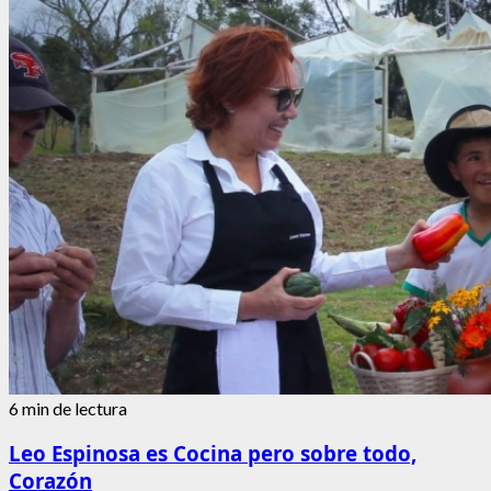
acerca
de
“Sé
más
viejo”
y
“Ropa
vieja”:
No
todo
lo
nuevo
es
necesariamente
mejor.
Campaña
Adolfo
Domínguez.
6 min de lectura
Leo Espinosa es Cocina pero sobre todo,
Corazón