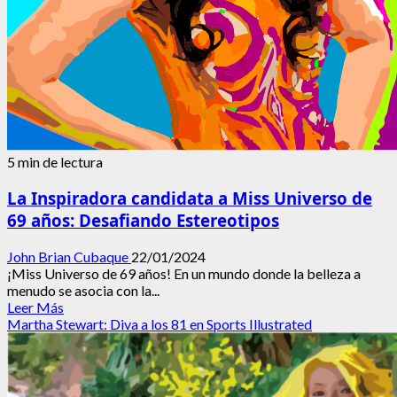
5 min de lectura
La Inspiradora candidata a Miss Universo de
69 años: Desafiando Estereotipos
John Brian Cubaque
22/01/2024
¡Miss Universo de 69 años! En un mundo donde la belleza a
menudo se asocia con la...
Leer
Leer Más
más
Martha Stewart: Diva a los 81 en Sports Illustrated
acerca
de
La
Inspiradora